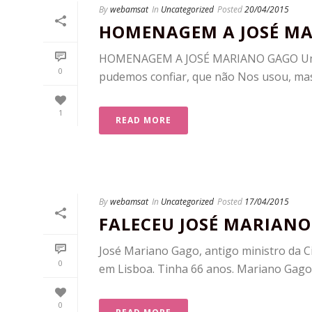
By
webamsat
In
Uncategorized
Posted
20/04/2015
HOMENAGEM A JOSÉ M
HOMENAGEM A JOSÉ MARIANO GAGO Um Ho
0
pudemos confiar, que não Nos usou, mas
1
READ MORE
By
webamsat
In
Uncategorized
Posted
17/04/2015
FALECEU JOSÉ MARIAN
José Mariano Gago, antigo ministro da Ci
0
em Lisboa. Tinha 66 anos. Mariano Gago fo
0