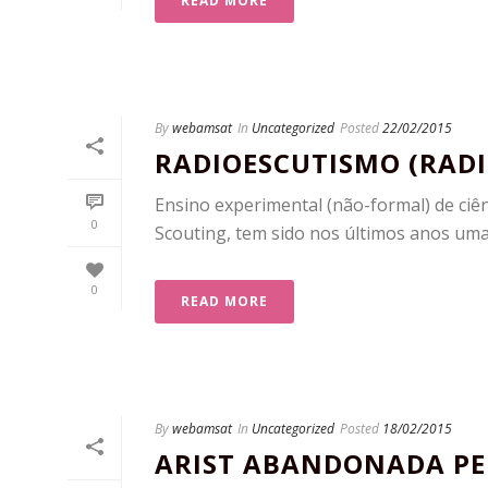
READ MORE
By
webamsat
In
Uncategorized
Posted
22/02/2015
RADIOESCUTISMO (RADI
Ensino experimental (não-formal) de ciê
0
Scouting, tem sido nos últimos anos uma ac
0
READ MORE
By
webamsat
In
Uncategorized
Posted
18/02/2015
ARIST ABANDONADA PEL