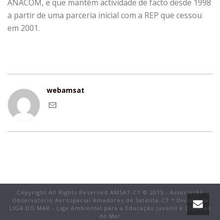
ANACOM, e que mantém actividade de facto desde 1998
a partir de uma parceria inicial com a REP que cessou
em 2001.
webamsat
Copyright All Rights Reserved AMSAT-CT © 2015 - Associação
Observatório Aerospacial Amadores de Satélite-CT * Divisão da
LIGA DO MAR - Liga Ambiental para a Educação Juvenil e Ciências
do Mar